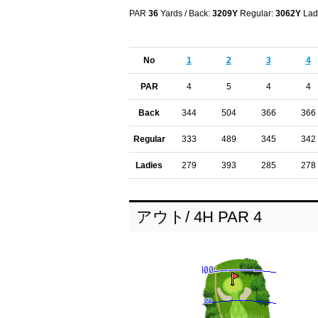
PAR
36
Yards / Back:
3209Y
Regular:
3062Y
Lad
No
1
2
3
4
PAR
4
5
4
4
Back
344
504
366
366
Regular
333
489
345
342
Ladies
279
393
285
278
アウト/ 4H PAR 4