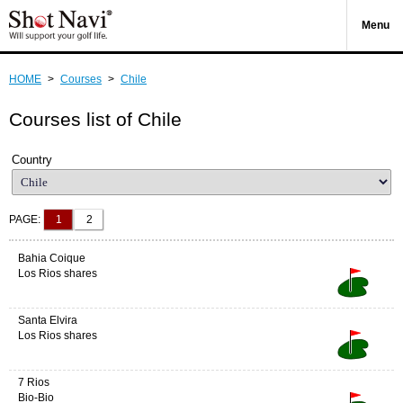
Menu
HOME
>
Courses
>
Chile
Courses list of Chile
Country
PAGE:
1
2
Bahia Coique
Los Rios shares
Santa Elvira
Los Rios shares
7 Rios
Bio-Bio