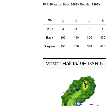
PAR
36
Yards / Back:
3063Y
Regular:
2903Y
No
1
2
3
4
PAR
3
5
4
5
Back
166
490
366
450
Regular
156
476
344
423
Master Hall In/ 9H PAR 5