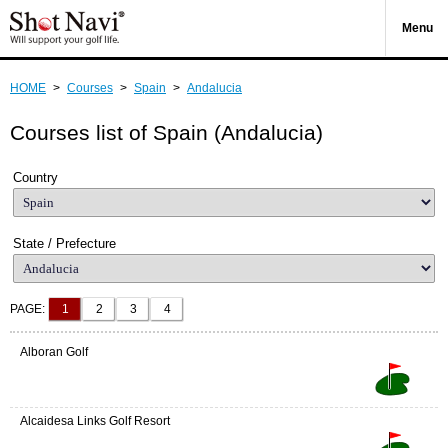
Menu
HOME
>
Courses
>
Spain
>
Andalucia
Courses list of Spain (Andalucia)
Country
State / Prefecture
PAGE:
1
2
3
4
Alboran Golf
Alcaidesa Links Golf Resort